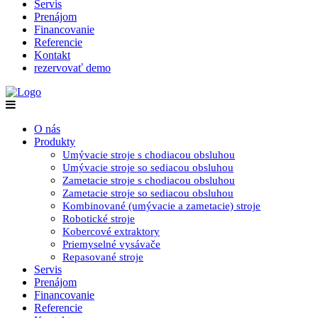
Servis
Prenájom
Financovanie
Referencie
Kontakt
rezervovať demo
O nás
Produkty
Umývacie stroje s chodiacou obsluhou
Umývacie stroje so sediacou obsluhou
Zametacie stroje s chodiacou obsluhou
Zametacie stroje so sediacou obsluhou
Kombinované (umývacie a zametacie) stroje
Robotické stroje
Kobercové extraktory
Priemyselné vysávače
Repasované stroje
Servis
Prenájom
Financovanie
Referencie