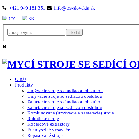
+421 949 181 351
info@tcs-slovakia.sk
CZ
SK
O nás
Produkty
Umývacie stroje s chodiacou obsluhou
Umývacie stroje so sediacou obsluhou
Zametacie stroje s chodiacou obsluhou
Zametacie stroje so sediacou obsluhou
Kombinované (umývacie a zametacie) stroje
Robotické stroje
Kobercové extraktory
Priemyselné vysávače
Repasované stroje