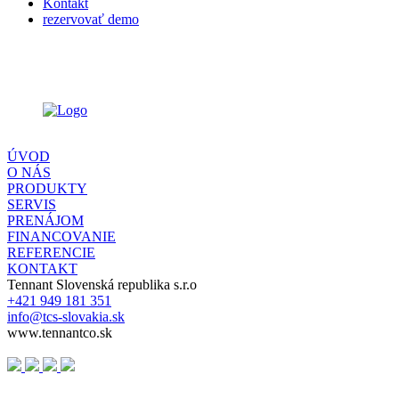
Kontakt
rezervovať demo
ÚVOD
O NÁS
PRODUKTY
SERVIS
PRENÁJOM
FINANCOVANIE
REFERENCIE
KONTAKT
Tennant Slovenská republika s.r.o
+421 949 181 351
info@tcs-slovakia.sk
www.tennantco.sk