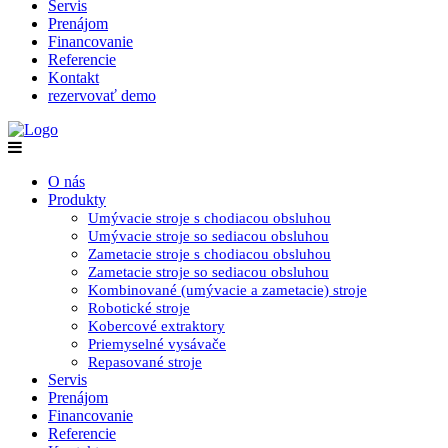
Servis
Prenájom
Financovanie
Referencie
Kontakt
rezervovať demo
O nás
Produkty
Umývacie stroje s chodiacou obsluhou
Umývacie stroje so sediacou obsluhou
Zametacie stroje s chodiacou obsluhou
Zametacie stroje so sediacou obsluhou
Kombinované (umývacie a zametacie) stroje
Robotické stroje
Kobercové extraktory
Priemyselné vysávače
Repasované stroje
Servis
Prenájom
Financovanie
Referencie