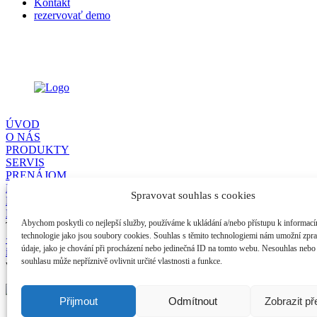
Kontakt
rezervovať demo
ÚVOD
O NÁS
PRODUKTY
SERVIS
PRENÁJOM
FINANCOVANIE
Spravovat souhlas s cookies
REFERENCIE
KONTAKT
Abychom poskytli co nejlepší služby, používáme k ukládání a/nebo přístupu k informacím
Tennant Slovenská republika s.r.o
technologie jako jsou soubory cookies. Souhlas s těmito technologiemi nám umožní zpr
+421 949 181 351
údaje, jako je chování při procházení nebo jedinečná ID na tomto webu. Nesouhlas nebo
info@tcs-slovakia.sk
souhlasu může nepříznivě ovlivnit určité vlastnosti a funkce.
www.tennantco.sk
Přijmout
Odmítnout
Zobrazit p