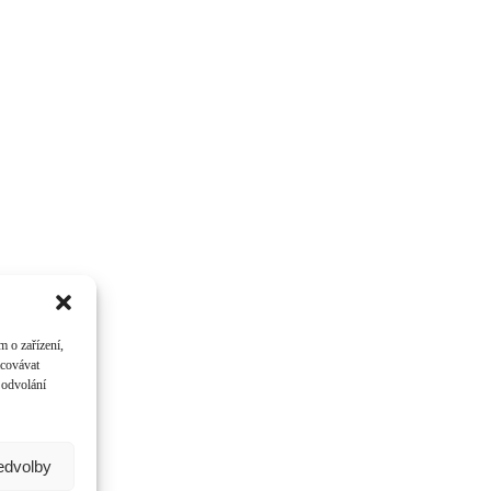
 o zařízení,
acovávat
 odvolání
ředvolby