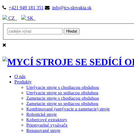
+421 949 181 351
info@tcs-slovakia.sk
CZ
SK
O nás
Produkty
Umývacie stroje s chodiacou obsluhou
Umývacie stroje so sediacou obsluhou
Zametacie stroje s chodiacou obsluhou
Zametacie stroje so sediacou obsluhou
Kombinované (umývacie a zametacie) stroje
Robotické stroje
Kobercové extraktory
Priemyselné vysávače
Repasované stroje