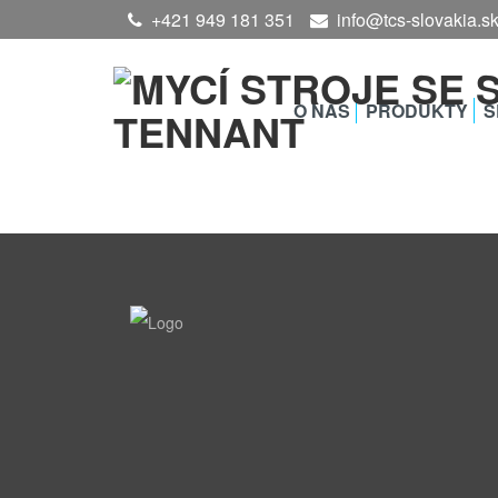
+421 949 181 351
info@tcs-slovakia.s
O NÁS
PRODUKTY
S