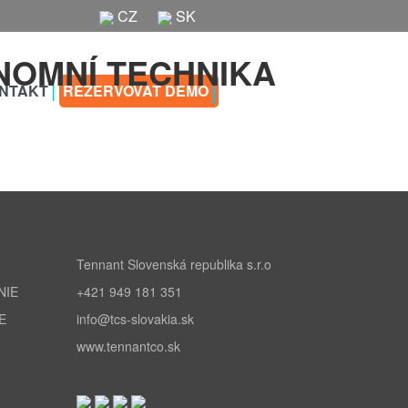
CZ
SK
NTAKT
REZERVOVAŤ DEMO
Tennant Slovenská republika s.r.o
NIE
+421 949 181 351
E
info@tcs-slovakia.sk
www.tennantco.sk