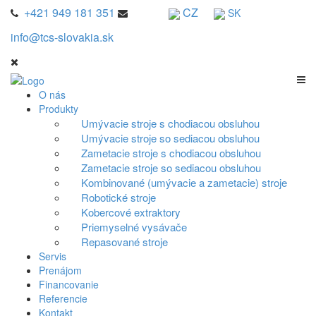
+421 949 181 351
CZ
SK
info@tcs-slovakia.sk
O nás
Produkty
Umývacie stroje s chodiacou obsluhou
Umývacie stroje so sediacou obsluhou
Zametacie stroje s chodiacou obsluhou
Zametacie stroje so sediacou obsluhou
Kombinované (umývacie a zametacie) stroje
Robotické stroje
Kobercové extraktory
Priemyselné vysávače
Repasované stroje
Servis
Prenájom
Financovanie
Referencie
Kontakt