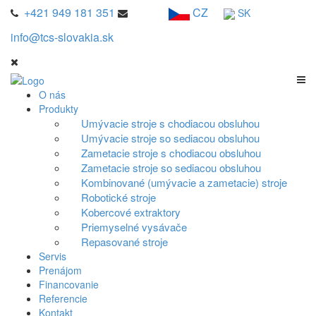
+421 949 181 351
CZ
SK
info@tcs-slovakia.sk
O nás
Produkty
Umývacie stroje s chodiacou obsluhou
Umývacie stroje so sediacou obsluhou
Zametacie stroje s chodiacou obsluhou
Zametacie stroje so sediacou obsluhou
Kombinované (umývacie a zametacie) stroje
Robotické stroje
Kobercové extraktory
Priemyselné vysávače
Repasované stroje
Servis
Prenájom
Financovanie
Referencie
Kontakt