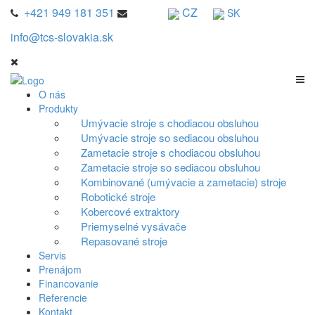
+421 949 181 351
CZ
SK
info@tcs-slovakia.sk
O nás
Produkty
Umývacie stroje s chodiacou obsluhou
Umývacie stroje so sediacou obsluhou
Zametacie stroje s chodiacou obsluhou
Zametacie stroje so sediacou obsluhou
Kombinované (umývacie a zametacie) stroje
Robotické stroje
Kobercové extraktory
Priemyselné vysávače
Repasované stroje
Servis
Prenájom
Financovanie
Referencie
Kontakt