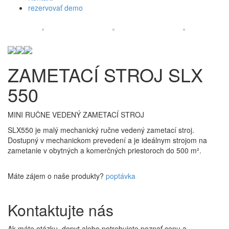
rezervovať demo
ZAMETACÍ STROJ SLX
550
MINI RUČNE VEDENÝ ZAMETACÍ STROJ
SLX550 je malý mechanický ručne vedený zametací stroj.
Dostupný v mechanickom prevedení a je ideálnym strojom na
zametanie v obytných a komerčných priestoroch do 500 m².
Máte zájem o naše produkty?
poptávka
Kontaktujte nás
Ak máte otázku, dopyt alebo potrebujete poznať cenu a