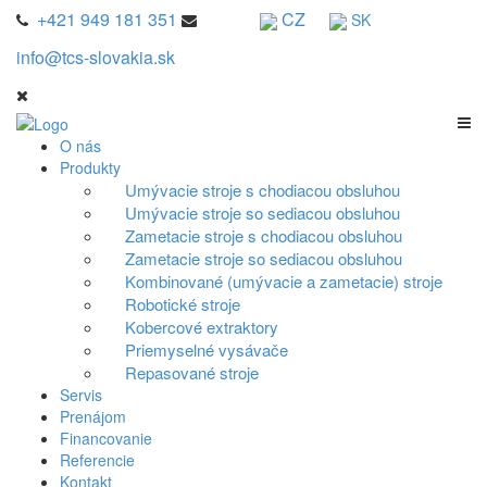
+421 949 181 351
CZ
SK
info@tcs-slovakia.sk
O nás
Produkty
Umývacie stroje s chodiacou obsluhou
Umývacie stroje so sediacou obsluhou
Zametacie stroje s chodiacou obsluhou
Zametacie stroje so sediacou obsluhou
Kombinované (umývacie a zametacie) stroje
Robotické stroje
Kobercové extraktory
Priemyselné vysávače
Repasované stroje
Servis
Prenájom
Financovanie
Referencie
Kontakt