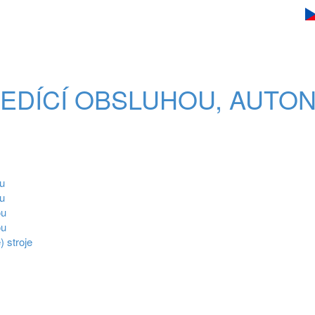
u
u
ou
ou
 stroje