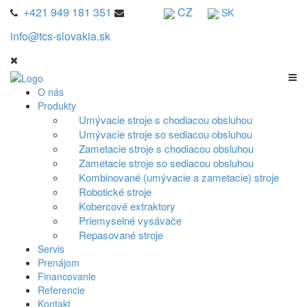
+421 949 181 351
CZ
SK
info@tcs-slovakia.sk
O nás
Produkty
Umývacie stroje s chodiacou obsluhou
Umývacie stroje so sediacou obsluhou
Zametacie stroje s chodiacou obsluhou
Zametacie stroje so sediacou obsluhou
Kombinované (umývacie a zametacie) stroje
Robotické stroje
Kobercové extraktory
Priemyselné vysávače
Repasované stroje
Servis
Prenájom
Financovanie
Referencie
Kontakt