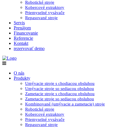
Robotické stroje
Kobercové extraktory
Priemyselné vysávače
Repasované stroje
Servis
Prenájom
Financovanie
Referencie
Kontakt
rezervovať demo
O nás
Produkty
Umývacie stroje s chodiacou obsluhou
Umývacie stroje so sediacou obsluhou
Zametacie stroje s chodiacou obsluhou
Zametacie stroje so sediacou obsluhou
Kombinované (umývacie a zametacie) stroje
Robotické stroje
Kobercové extraktory
Priemyselné vysávače
Repasované stroje