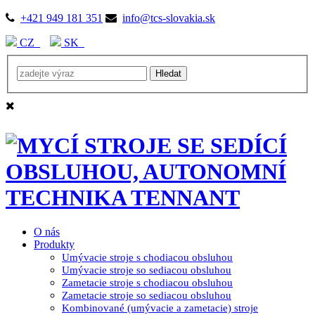
+421 949 181 351
info@tcs-slovakia.sk
CZ
SK
O nás
Produkty
Umývacie stroje s chodiacou obsluhou
Umývacie stroje so sediacou obsluhou
Zametacie stroje s chodiacou obsluhou
Zametacie stroje so sediacou obsluhou
Kombinované (umývacie a zametacie) stroje