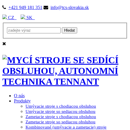
+421 949 181 351
info@tcs-slovakia.sk
CZ
SK
O nás
Produkty
Umývacie stroje s chodiacou obsluhou
Umývacie stroje so sediacou obsluhou
Zametacie stroje s chodiacou obsluhou
Zametacie stroje so sediacou obsluhou
Kombinované (umývacie a zametacie) stroje