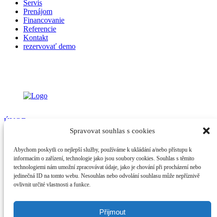
Servis
Prenájom
Financovanie
Referencie
Kontakt
rezervovať demo
ÚVOD
O NÁS
Spravovat souhlas s cookies
PRODUKTY
SERVIS
Abychom poskytli co nejlepší služby, používáme k ukládání a/nebo přístupu k
PRENÁJOM
informacím o zařízení, technologie jako jsou soubory cookies. Souhlas s těmito
FINANCOVANIE
technologiemi nám umožní zpracovávat údaje, jako je chování při procházení nebo
REFERENCIE
jedinečná ID na tomto webu. Nesouhlas nebo odvolání souhlasu může nepříznivě
KONTAKT
ovlivnit určité vlastnosti a funkce.
Tennant Slovenská republika s.r.o
+421 949 181 351
info@tcs-slovakia.sk
Přijmout
www.tennantco.sk