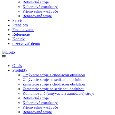
Robotické stroje
Kobercové extraktory
Priemyselné vysávače
Repasované stroje
Servis
Prenájom
Financovanie
Referencie
Kontakt
rezervovať demo
O nás
Produkty
Umývacie stroje s chodiacou obsluhou
Umývacie stroje so sediacou obsluhou
Zametacie stroje s chodiacou obsluhou
Zametacie stroje so sediacou obsluhou
Kombinované (umývacie a zametacie) stroje
Robotické stroje
Kobercové extraktory
Priemyselné vysávače
Repasované stroje