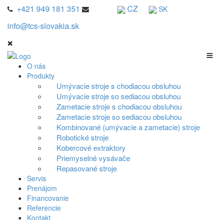
+421 949 181 351
CZ
SK
info@tcs-slovakia.sk
O nás
Produkty
Umývacie stroje s chodiacou obsluhou
Umývacie stroje so sediacou obsluhou
Zametacie stroje s chodiacou obsluhou
Zametacie stroje so sediacou obsluhou
Kombinované (umývacie a zametacie) stroje
Robotické stroje
Kobercové extraktory
Priemyselné vysávače
Repasované stroje
Servis
Prenájom
Financovanie
Referencie
Kontakt