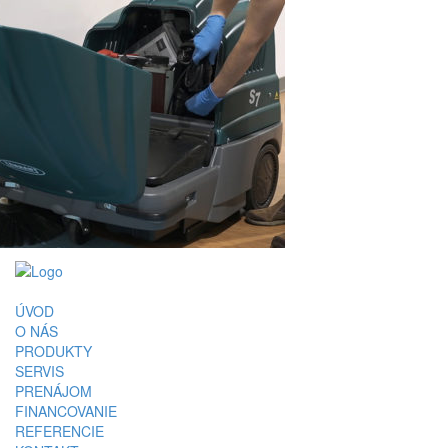
ÚVOD
O NÁS
PRODUKTY
SERVIS
PRENÁJOM
FINANCOVANIE
REFERENCIE