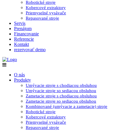
Robotické stroje
Kobercové extraktory
Priemyselné vysávače
Repasované stroje
Servis
Prenájom
Financovanie
Referencie
Kontakt
rezervovať demo
O nás
Produkty
Umývacie stroje s chodiacou obsluhou
Umývacie stroje so sediacou obsluhou
Zametacie stroje s chodiacou obsluhou
Zametacie stroje so sediacou obsluhou
Kombinované (umývacie a zametacie) stroje
Robotické stroje
Kobercové extraktory
Priemyselné vysávače
Repasované stroje