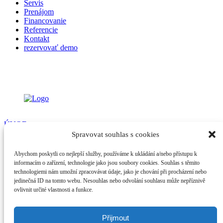
Servis
Prenájom
Financovanie
Referencie
Kontakt
rezervovať demo
ÚVOD
O NÁS
Spravovat souhlas s cookies
PRODUKTY
SERVIS
Abychom poskytli co nejlepší služby, používáme k ukládání a/nebo přístupu k
PRENÁJOM
informacím o zařízení, technologie jako jsou soubory cookies. Souhlas s těmito
FINANCOVANIE
technologiemi nám umožní zpracovávat údaje, jako je chování při procházení nebo
REFERENCIE
jedinečná ID na tomto webu. Nesouhlas nebo odvolání souhlasu může nepříznivě
KONTAKT
ovlivnit určité vlastnosti a funkce.
Tennant Slovenská republika s.r.o
+421 949 181 351
info@tcs-slovakia.sk
Přijmout
www.tennantco.sk