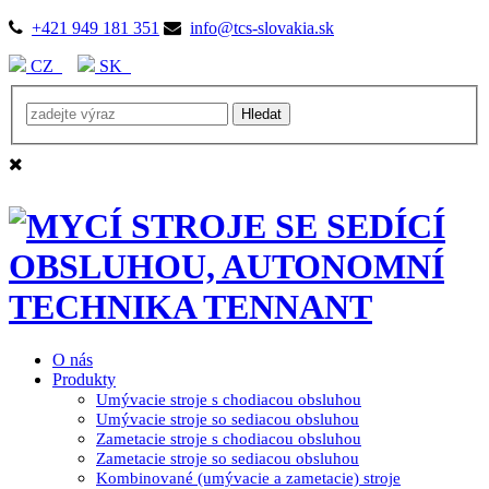
+421 949 181 351
info@tcs-slovakia.sk
CZ
SK
O nás
Produkty
Umývacie stroje s chodiacou obsluhou
Umývacie stroje so sediacou obsluhou
Zametacie stroje s chodiacou obsluhou
Zametacie stroje so sediacou obsluhou
Kombinované (umývacie a zametacie) stroje